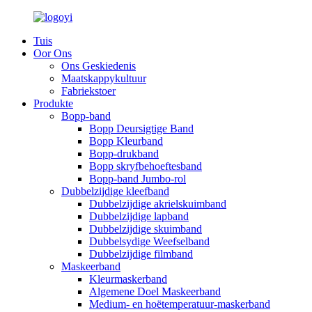
Tuis
Oor Ons
Ons Geskiedenis
Maatskappykultuur
Fabriekstoer
Produkte
Bopp-band
Bopp Deursigtige Band
Bopp Kleurband
Bopp-drukband
Bopp skryfbehoeftesband
Bopp-band Jumbo-rol
Dubbelzijdige kleefband
Dubbelzijdige akrielskuimband
Dubbelzijdige lapband
Dubbelzijdige skuimband
Dubbelsydige Weefselband
Dubbelzijdige filmband
Maskeerband
Kleurmaskerband
Algemene Doel Maskeerband
Medium- en hoëtemperatuur-maskerband