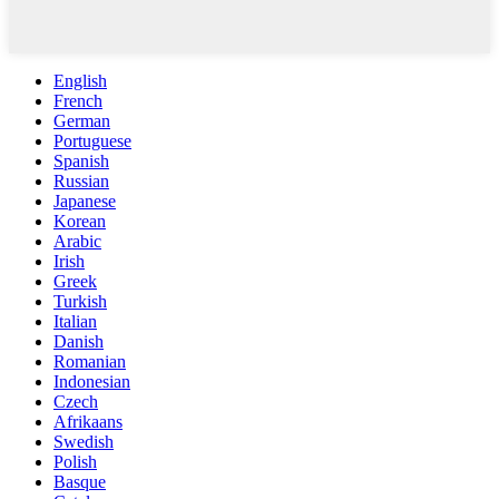
English
French
German
Portuguese
Spanish
Russian
Japanese
Korean
Arabic
Irish
Greek
Turkish
Italian
Danish
Romanian
Indonesian
Czech
Afrikaans
Swedish
Polish
Basque