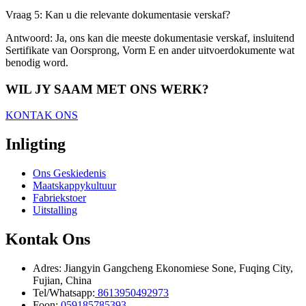
Vraag 5: Kan u die relevante dokumentasie verskaf?
Antwoord: Ja, ons kan die meeste dokumentasie verskaf, insluitend
Sertifikate van Oorsprong, Vorm E en ander uitvoerdokumente wat
benodig word.
WIL JY SAAM MET ONS WERK?
KONTAK ONS
Inligting
Ons Geskiedenis
Maatskappykultuur
Fabriekstoer
Uitstalling
Kontak Ons
Adres: Jiangyin Gangcheng Ekonomiese Sone, Fuqing City,
Fujian, China
Tel/Whatsapp:
8613950492973
Foon:
059185785393