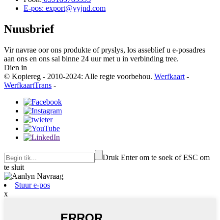
E-pos: export@yyjnd.com
Nuusbrief
Vir navrae oor ons produkte of pryslys, los asseblief u e-posadres
aan ons en ons sal binne 24 uur met u in verbinding tree.
Dien in
© Kopiereg - 2010-2024: Alle regte voorbehou.
Werfkaart
-
WerfkaartTrans
-
Druk Enter om te soek of ESC om
te sluit
Stuur e-pos
x