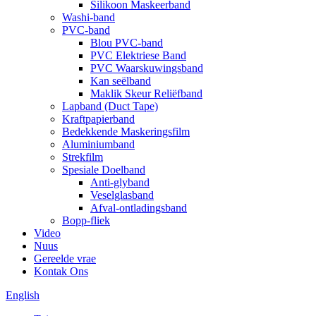
Silikoon Maskeerband
Washi-band
PVC-band
Blou PVC-band
PVC Elektriese Band
PVC Waarskuwingsband
Kan seëlband
Maklik Skeur Reliëfband
Lapband (Duct Tape)
Kraftpapierband
Bedekkende Maskeringsfilm
Aluminiumband
Strekfilm
Spesiale Doelband
Anti-glyband
Veselglasband
Afval-ontladingsband
Bopp-fliek
Video
Nuus
Gereelde vrae
Kontak Ons
English