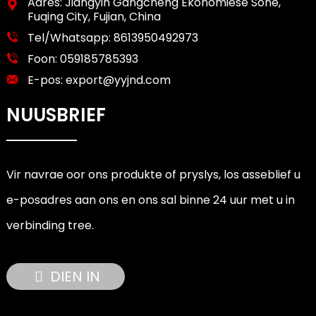
Adres: Jiangyin Gangcheng Ekonomiese Sone,
Fuqing City, Fujian, China
Tel/Whatsapp:
8613950492973
Foon:
059185785393
E-pos:
export@yyjnd.com
NUUSBRIEF
Vir navrae oor ons produkte of pryslys, los asseblief u
e-posadres aan ons en ons sal binne 24 uur met u in
verbinding tree.
DIEN IN