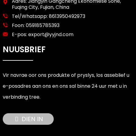
Adres: Jiangyin Gangcheng Ekonomiese Sone,
Fuqing City, Fujian, China
Tel/Whatsapp:
8613950492973
Foon:
059185785393
E-pos:
export@yyjnd.com
NUUSBRIEF
Vir navrae oor ons produkte of pryslys, los asseblief u
e-posadres aan ons en ons sal binne 24 uur met u in
verbinding tree.
DIEN IN