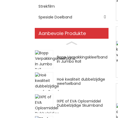
Strekfilm
Spesiale Doelband
Aanbevole Produkte
Bopp Verpakkingskleefband
In Jumbo Roll
Hoë kwaliteit dubbelzijdige
weefselband
IXPE of EVA Oplosmiddel
Dubbelzijdige Skuimband