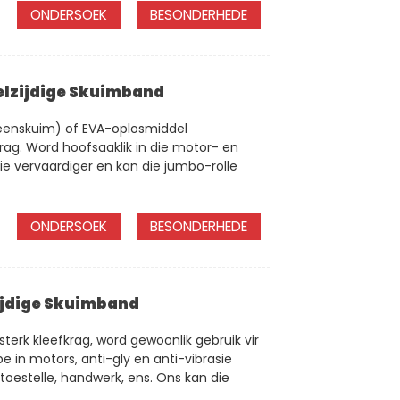
ONDERSOEK
BESONDERHEDE
elzijdige Skuimband
ileenskuim) of EVA-oplosmiddel
rag. Word hoofsaaklik in die motor- en
ie vervaardiger en kan die jumbo-rolle
ONDERSOEK
BESONDERHEDE
ijdige Skuimband
terk kleefkrag, word gewoonlik gebruik vir
 in motors, anti-gly en anti-vibrasie
 toestelle, handwerk, ens. Ons kan die