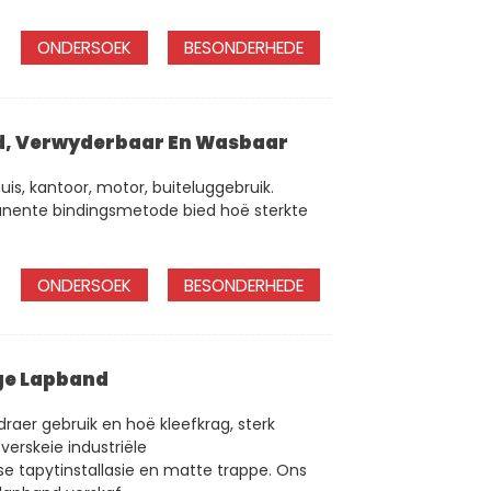
ONDERSOEK
BESONDERHEDE
nd, Verwyderbaar En Wasbaar
is, kantoor, motor, buiteluggebruik.
nente bindingsmetode bied hoë sterkte
ONDERSOEK
BESONDERHEDE
ige Lapband
raer gebruik en hoë kleefkrag, sterk
verskeie industriële
e tapytinstallasie en matte trappe. Ons