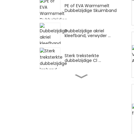
PE of EVA Warmsmelt
Dubbelzijdige Skuimband
Dubbelzijdige akriel
kleefband, verwyder ...
Sterk treksterkte
dubbelzijdige Cl ...
Hoë temperatuur Silikoon
Rubber Kleefmiddel ...
Algemene Doel Maskering
Natuur Rubber A...
Veelkleurige maskeerband