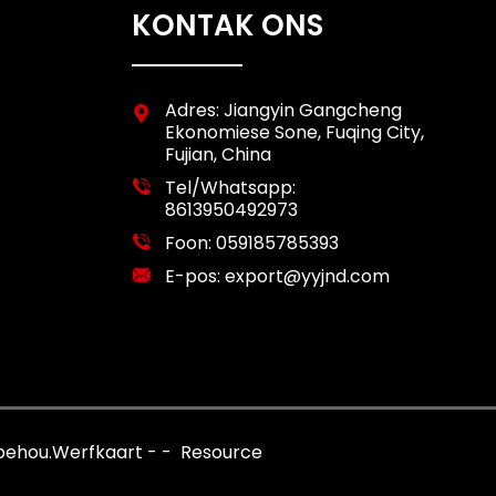
KONTAK ONS
Adres: Jiangyin Gangcheng
Ekonomiese Sone, Fuqing City,
Fujian, China
Tel/Whatsapp:
8613950492973
Foon:
059185785393
E-pos:
export@yyjnd.com
behou.
Werfkaart
-
-
Resource