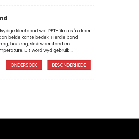
and
lsydige kleefband wat PET-film as 'n draer
aan beide kante bedek. Hierdie band
krag, houkrag, skuifweerstand en
perature. Dit word wyd gebruik ...
ONDERSOEK
BESONDERHEDE