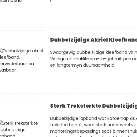
Dubbelzijdige Akriel Kleefba
Swaargewig dubbelzijdige kleefband vir hu
Vinnige en maklik-om-te-gebruik perma
en langtermyn duursaamheid.
Sterk Treksterkte Dubbelzijd
Dubbelzijdige lapband wat katoenlap as d
treksterkte het, word sterk aanbeveel vir 
monteringstoepassings soos binnenshuis