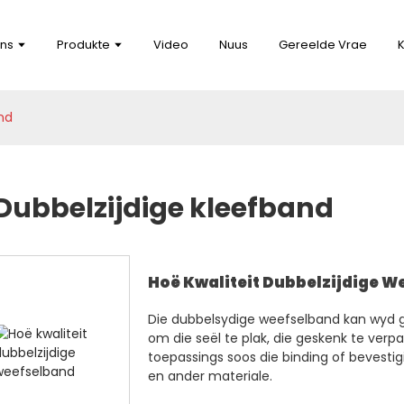
ns
Produkte
Video
Nuus
Gereelde Vrae
nd
Dubbelzijdige kleefband
Hoë Kwaliteit Dubbelzijdige W
Die dubbelsydige weefselband kan wyd ge
om die seël te plak, die geskenk te verpak
toepassings soos die binding of bevestigi
en ander materiale.