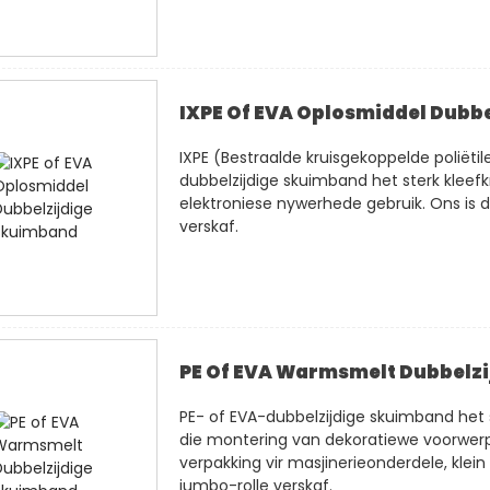
IXPE Of EVA Oplosmiddel Dubb
IXPE (Bestraalde kruisgekoppelde poliët
dubbelzijdige skuimband het sterk kleefk
elektroniese nywerhede gebruik. Ons is d
verskaf.
PE Of EVA Warmsmelt Dubbelz
PE- of EVA-dubbelzijdige skuimband het s
die montering van dekoratiewe voorwerpe
verpakking vir masjinerieonderdele, klein
jumbo-rolle verskaf.