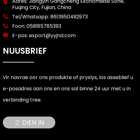
Adres: Jiangyin Gangcheng Ekonomiese Sone,
Fuqing City, Fujian, China
Tel/Whatsapp:
8613950492973
Foon:
059185785393
E-pos:
export@yyjnd.com
NUUSBRIEF
Vir navrae oor ons produkte of pryslys, los asseblief u
e-posadres aan ons en ons sal binne 24 uur met u in
verbinding tree.
DIEN IN