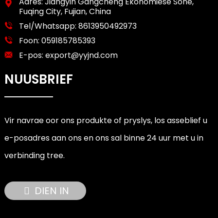
Adres: Jiangyin Gangcheng Ekonomiese Sone,
Fuqing City, Fujian, China
Tel/Whatsapp:
8613950492973
Foon:
059185785393
E-pos:
export@yyjnd.com
NUUSBRIEF
Vir navrae oor ons produkte of pryslys, los asseblief u
e-posadres aan ons en ons sal binne 24 uur met u in
verbinding tree.
DIEN IN