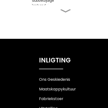
Hoë temperatuur Silikoon
Rubber Kleefmiddel ...
Algemene Doel Maskering
Natuur Rubber A...
Veelkleurige maskeerband
INLIGTING
reënboog etikettering...
Pasgemaakte Gedrukte
Veelkleurige Washi-band
Ons Geskiedenis
Maatskappykultuur
Fabriekstoer