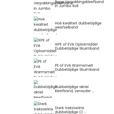
Bopp Verpakkingskleefband
In Jumbo Roll
Hoë kwaliteit dubbelzijdige
weefselband
IXPE of EVA Oplosmiddel
Dubbelzijdige Skuimband
PE of EVA Warmsmelt
Dubbelzijdige Skuimband
Dubbelzijdige akriel
kleefband, verwyder ...
Sterk treksterkte
dubbelzijdige Cl ...