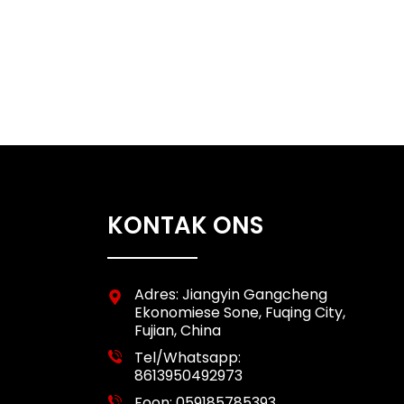
KONTAK ONS
Adres: Jiangyin Gangcheng
Ekonomiese Sone, Fuqing City,
Fujian, China
Tel/Whatsapp:
8613950492973
Foon:
059185785393