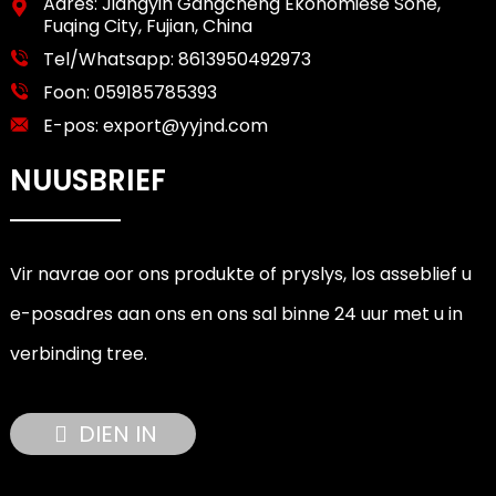
Adres: Jiangyin Gangcheng Ekonomiese Sone,
Fuqing City, Fujian, China
Tel/Whatsapp:
8613950492973
Foon:
059185785393
E-pos:
export@yyjnd.com
NUUSBRIEF
Vir navrae oor ons produkte of pryslys, los asseblief u
e-posadres aan ons en ons sal binne 24 uur met u in
verbinding tree.
DIEN IN